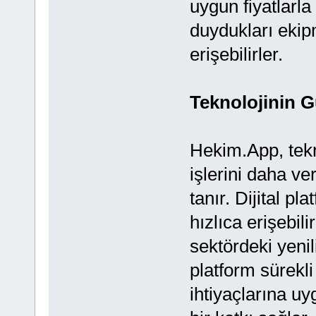
uygun fiyatlarla
duydukları ekip
erişebilirler.
Teknolojinin 
Hekim.App, tekn
işlerini daha ve
tanır. Dijital p
hızlıca erişebilir
sektördeki yenil
platform sürekl
ihtiyaçlarına u