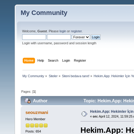
My Community
Welcome,
Guest
. Please
login
or
register
.
Login with username, password and session length
Home
Help
Search
Login
Register
My Community
»
Siteler
»
Siteni bedava tanıt!
»
Hekim.App: Hekimler İçin Yen
Pages: [
1
]
Author
Topic: Hekim.App: Hekiml
Hekim.App: Hekimler İçin 
seouzmani
«
on:
April 12, 2024, 11:59:25
Hero Member
Hekim.App: Hek
Posts: 654