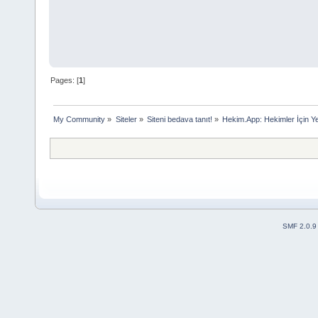
Pages: [
1
]
My Community
»
Siteler
»
Siteni bedava tanıt!
»
Hekim.App: Hekimler İçin Yen
SMF 2.0.9