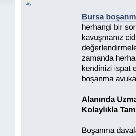
Bursa boşanma
herhangi bir s
kavuşmanız cidd
değerlendirmele
zamanda herhang
kendinizi ispat
boşanma avukatı
Alanında Uzma
Kolaylıkla Ta
Boşanma davalar