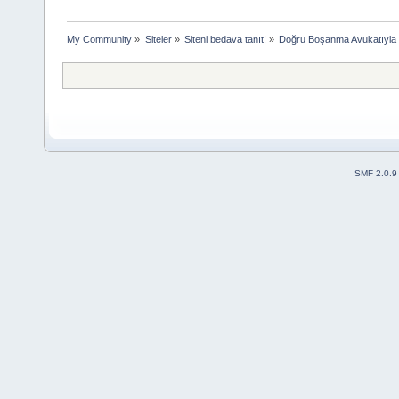
My Community
»
Siteler
»
Siteni bedava tanıt!
»
Doğru Boşanma Avukatıyla
SMF 2.0.9