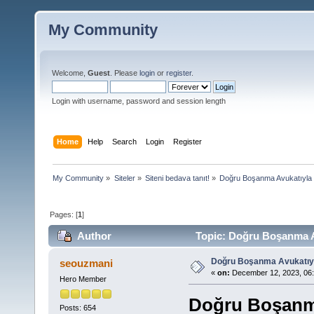
My Community
Welcome,
Guest
. Please
login
or
register
.
Login with username, password and session length
Home
Help
Search
Login
Register
My Community
»
Siteler
»
Siteni bedava tanıt!
»
Doğru Boşanma Avukatıyla
Pages: [
1
]
Author
Topic: Doğru Boşanma A
Doğru Boşanma Avukatıy
seouzmani
«
on:
December 12, 2023, 06
Hero Member
Doğru Boşanma
Posts: 654