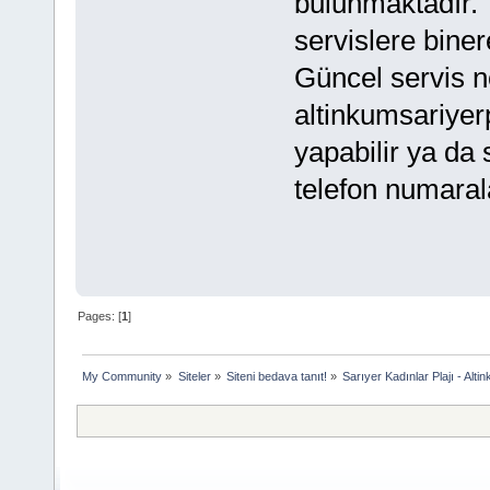
bulunmaktadır. 
servislere binere
Güncel servis n
altinkumsariyerp
yapabilir ya da 
telefon numaral
Pages: [
1
]
My Community
»
Siteler
»
Siteni bedava tanıt!
»
Sarıyer Kadınlar Plajı - Alti