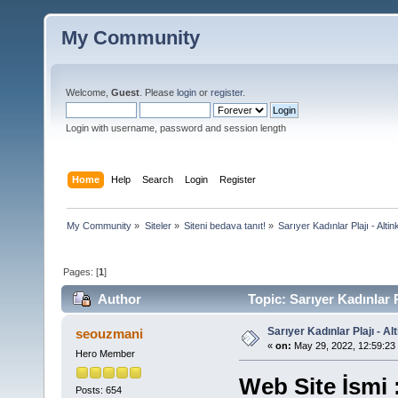
My Community
Welcome,
Guest
. Please
login
or
register
.
Login with username, password and session length
Home
Help
Search
Login
Register
My Community
»
Siteler
»
Siteni bedava tanıt!
»
Sarıyer Kadınlar Plajı - Alti
Pages: [
1
]
Author
Topic: Sarıyer Kadınlar 
Sarıyer Kadınlar Plajı - A
seouzmani
«
on:
May 29, 2022, 12:59:23
Hero Member
Web Site İsmi 
Posts: 654