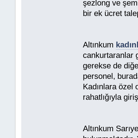
şezlong ve şems
bir ek ücret tal
Altınkum
kadınl
cankurtaranlar 
gerekse de diğe
personel, burada
Kadınlara özel o
rahatlığıyla giri
Altınkum Sarıyer