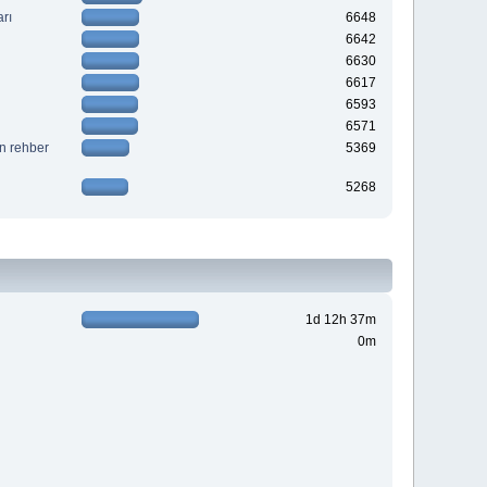
rı
6648
6642
6630
6617
6593
6571
in rehber
5369
5268
1d 12h 37m
0m