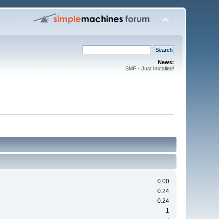
News:
SMF - Just Installed!
0.00
0.24
0.24
1