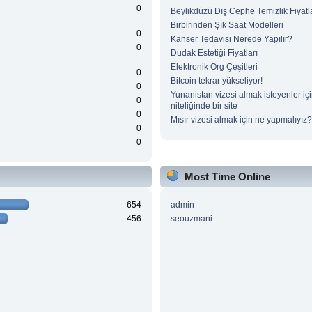
0
Beylikdüzü Dış Cephe Temizlik Fiyatla
Birbirinden Şık Saat Modelleri
0
Kanser Tedavisi Nerede Yapılır?
0
Dudak Estetiği Fiyatları
Elektronik Org Çeşitleri
0
Bitcoin tekrar yükseliyor!
0
Yunanistan vizesi almak isteyenler iç
0
niteliğinde bir site
0
Mısır vizesi almak için ne yapmalıyız?
0
0
Most Time Online
654
admin
456
seouzmani