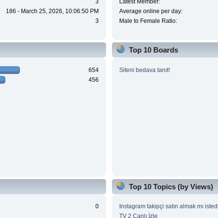
3
Latest Member:
186 - March 25, 2026, 10:06:50 PM
Average online per day:
3
Male to Female Ratio:
Top 10 Boards
654
Siteni bedava tanıt!
456
Top 10 Topics (by Views)
0
Instagram takipçi satın almak mı isted
TV 2 Canlı İzle