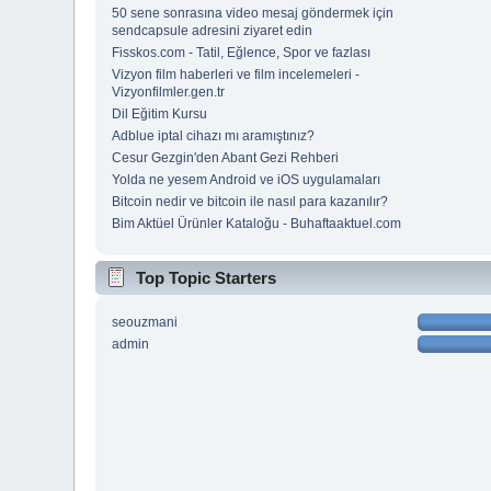
50 sene sonrasına video mesaj göndermek için
sendcapsule adresini ziyaret edin
Fisskos.com - Tatil, Eğlence, Spor ve fazlası
Vizyon film haberleri ve film incelemeleri -
Vizyonfilmler.gen.tr
Dil Eğitim Kursu
Adblue iptal cihazı mı aramıştınız?
Cesur Gezgin'den Abant Gezi Rehberi
Yolda ne yesem Android ve iOS uygulamaları
Bitcoin nedir ve bitcoin ile nasıl para kazanılır?
Bim Aktüel Ürünler Kataloğu - Buhaftaaktuel.com
Top Topic Starters
seouzmani
admin