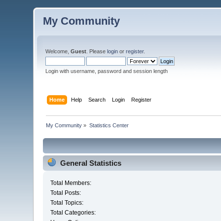
My Community
Welcome,
Guest
. Please
login
or
register
.
Login with username, password and session length
Home
Help
Search
Login
Register
My Community
»
Statistics Center
General Statistics
Total Members:
Total Posts:
Total Topics:
Total Categories: