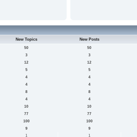
New Topics
New Posts
50
50
3
3
12
12
5
5
4
4
4
4
8
8
4
4
10
10
77
77
100
100
9
9
1
1