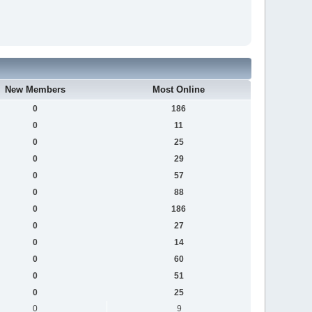
New Members
Most Online
0
186
0
11
0
25
0
29
0
57
0
88
0
186
0
27
0
14
0
60
0
51
0
25
0
9