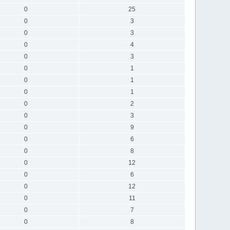
0
25
0
3
0
3
0
4
0
3
0
1
0
1
0
1
0
2
0
3
0
9
0
6
0
8
0
12
0
6
0
12
0
11
0
7
0
8