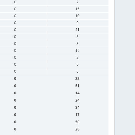
0
7
0
15
0
10
0
9
0
11
0
8
0
3
0
19
0
2
0
5
0
6
0
22
0
51
0
14
0
24
0
34
0
17
0
50
0
28