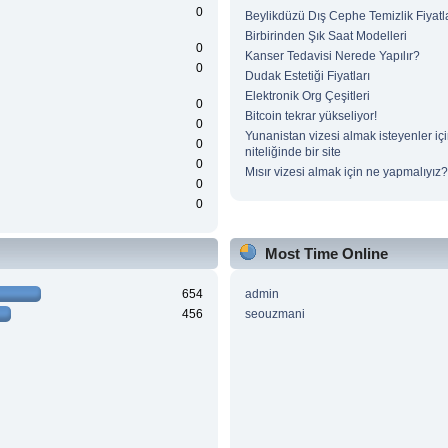
0
Beylikdüzü Dış Cephe Temizlik Fiyatla
Birbirinden Şık Saat Modelleri
0
Kanser Tedavisi Nerede Yapılır?
0
Dudak Estetiği Fiyatları
Elektronik Org Çeşitleri
0
Bitcoin tekrar yükseliyor!
0
Yunanistan vizesi almak isteyenler iç
0
niteliğinde bir site
0
Mısır vizesi almak için ne yapmalıyız?
0
0
Most Time Online
654
admin
456
seouzmani