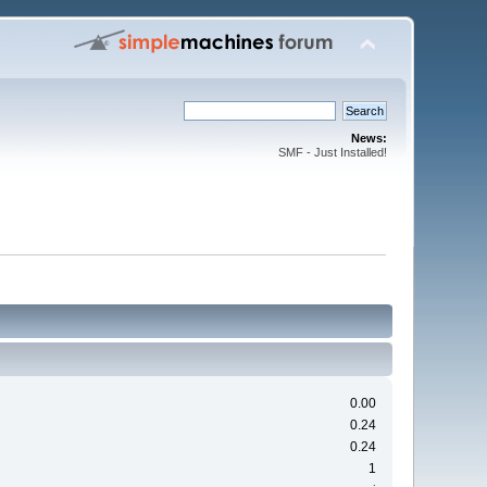
News:
SMF - Just Installed!
0.00
0.24
0.24
1