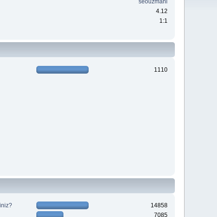
seouzmani
4.12
1:1
1110
iniz?
14858
7085