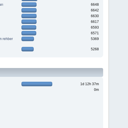
rı
6648
6642
6630
6617
6593
6571
in rehber
5369
5268
1d 12h 37m
0m