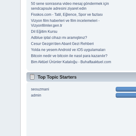
50 sene sonrasına video mesaj göndermek için
sendcapsule adresini ziyaret edin
Fisskos.com - Tatil, Eğlence, Spor ve fazlası
Vizyon film haberleri ve film incelemeleri -
Vizyonfilmler.gen.tr
Dil Eğitim Kursu
Adblue iptal cihazı mı aramıştınız?
Cesur Gezgin'den Abant Gezi Rehberi
Yolda ne yesem Android ve iOS uygulamaları
Bitcoin nedir ve bitcoin ile nasıl para kazanılır?
Bim Aktüel Ürünler Kataloğu - Buhaftaaktuel.com
Top Topic Starters
seouzmani
admin