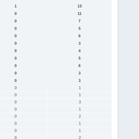
1
15
0
11
0
7
0
5
0
6
0
3
0
4
0
5
0
6
0
3
0
3
0
1
0
1
0
3
0
1
0
2
0
1
0
1
0
2