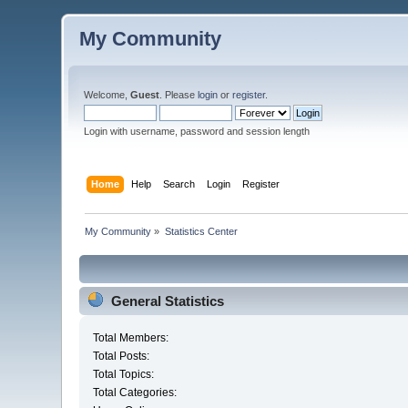
My Community
Welcome,
Guest
. Please
login
or
register
.
Login with username, password and session length
Home
Help
Search
Login
Register
My Community
»
Statistics Center
General Statistics
Total Members:
Total Posts:
Total Topics:
Total Categories: