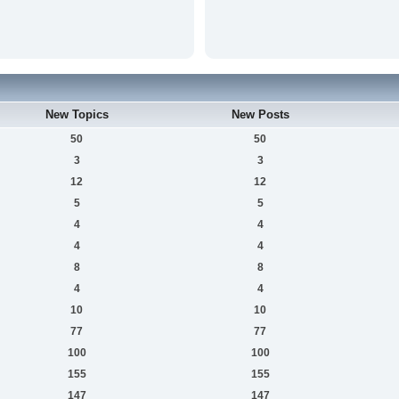
New Topics
New Posts
50
50
3
3
12
12
5
5
4
4
4
4
8
8
4
4
10
10
77
77
100
100
155
155
147
147