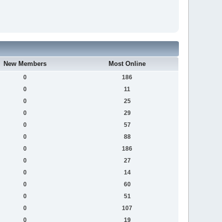
New Members
Most Online
0
186
0
11
0
25
0
29
0
57
0
88
0
186
0
27
0
14
0
60
0
51
0
107
0
19