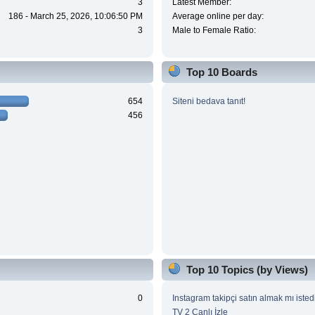
3
Latest Member:
186 - March 25, 2026, 10:06:50 PM
Average online per day:
3
Male to Female Ratio:
Top 10 Boards
654
Siteni bedava tanıt!
456
Top 10 Topics (by Views)
0
Instagram takipçi satın almak mı isted
TV 2 Canlı İzle