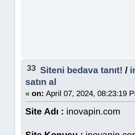
33
Siteni bedava tanıt!
/
i
satın al
«
on:
April 07, 2024, 08:23:19 
Site Adı :
inovapin.com
Site Konusu :
inovapin.com