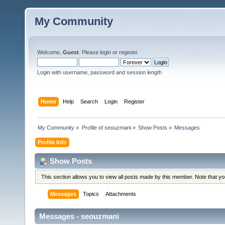
My Community
Welcome,
Guest
. Please
login
or
register
.
Login with username, password and session length
Home
Help
Search
Login
Register
My Community
»
Profile of seouzmani
»
Show Posts
»
Messages
Profile Info
Show Posts
This section allows you to view all posts made by this member. Note that y
Messages
Topics
Attachments
Messages - seouzmani