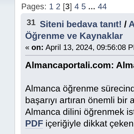
Pages:
1
2
[
3
]
4
5
...
44
31
Siteni bedava tanıt!
/
A
Öğrenme ve Kaynaklar
«
on:
April 13, 2024, 09:56:08 
Almancaportali.com: Al
Almanca öğrenme sürecinde 
başarıyı artıran önemli bir
Almanca dilini öğrenmek is
PDF
içeriğiyle dikkat çeken 