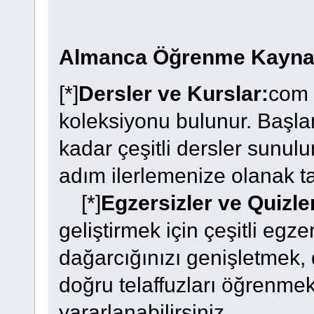
Almanca Öğrenme Kaynak
[*]
Dersler ve Kurslar:
com 
koleksiyonu bulunur. Başla
kadar çeşitli dersler sunul
adım ilerlemenize olanak ta
[*]
Egzersizler ve Quizle
geliştirmek için çeşitli egz
dağarcığınızı genişletmek, d
doğru telaffuzları öğrenme
yararlanabilirsiniz.