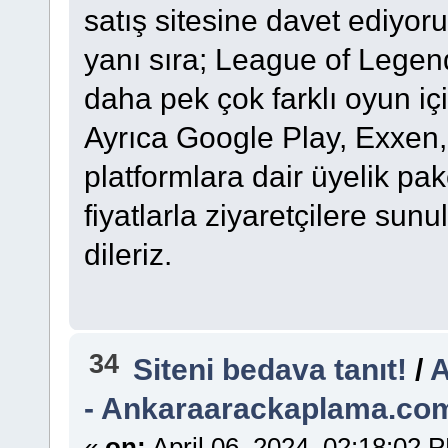
satış sitesine davet ediyo
yanı sıra; League of Legen
daha pek çok farklı oyun için
Ayrıca Google Play, Exxen,
platformlara dair üyelik pak
fiyatlarla ziyaretçilere sunu
dileriz.
34
Siteni bedava tanıt!
/
A
- Ankaraarackaplama.com
«
on:
April 06, 2024, 02:18:02 