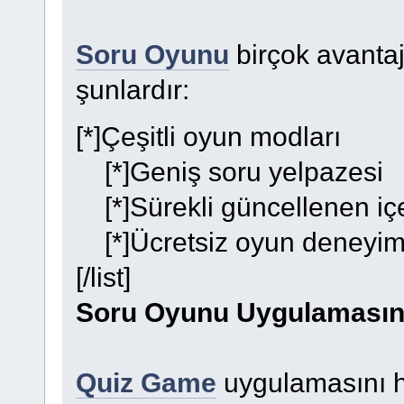
Soru Oyunu
birçok avantaja
şunlardır:
[*]Çeşitli oyun modları
[*]Geniş soru yelpazesi
[*]Sürekli güncellenen içe
[*]Ücretsiz oyun deneyim
[/list]
Soru Oyunu Uygulamasını 
Quiz Game
uygulamasını he