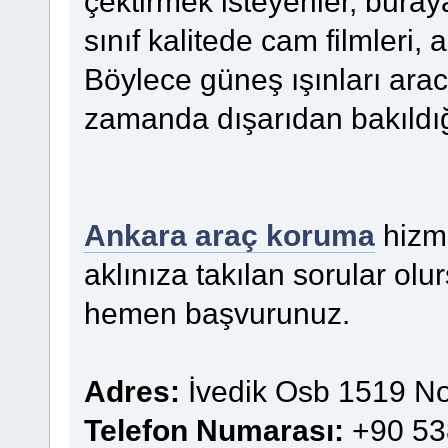
çektirmek isteyenler, buray
sınıf kalitede cam filmleri, a
Böylece güneş ışınları arac
zamanda dışarıdan bakıldığ
Ankara araç koruma
hizme
aklınıza takılan sorular olu
hemen başvurunuz.
Adres:
İvedik Osb 1519 No
Telefon Numarası:
+90 53