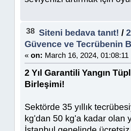
38
Siteni bedava tanıt!
/
2
Güvence ve Tecrübenin Bi
«
on:
March 16, 2024, 01:08:11
2 Yıl Garantili Yangın Tü
Birleşimi!
Sektörde 35 yıllık tecrübe
kg'dan 50 kg'a kadar olan 
İstanbul genelinde ücretsiz n