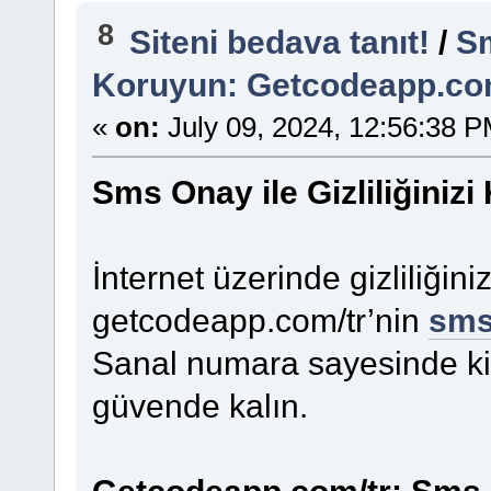
8
Siteni bedava tanıt!
/
Sm
Koruyun: Getcodeapp.co
«
on:
July 09, 2024, 12:56:38 P
Sms Onay ile Gizliliğiniz
İnternet üzerinde gizliliğini
getcodeapp.com/tr’nin
sms
Sanal numara sayesinde kiş
güvende kalın.
Getcodeapp.com/tr: Sms O