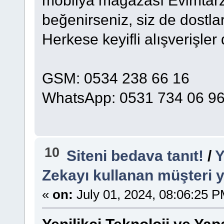
mobilya mağazası Evimtarz'
beğenirseniz, siz de dostl
Herkese keyifli alışverişler 
GSM: 0534 238 66 16
WhatsApp: 0531 734 06 9
10
Siteni bedava tanıt!
/
Y
Zekayı kullanan müşteri y
«
on:
July 01, 2024, 08:06:25 P
Yenilikçi Teknoloji ve Ya