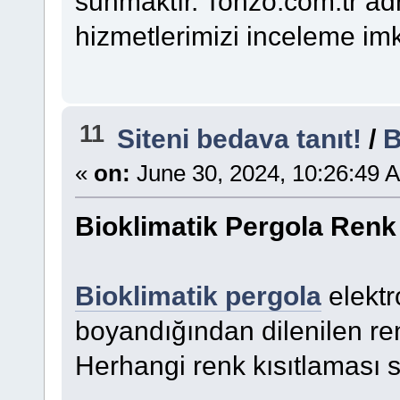
sunmaktır. Tonzo.com.tr ad
hizmetlerimizi inceleme imka
11
Siteni bedava tanıt!
/
B
«
on:
June 30, 2024, 10:26:49 
Bioklimatik Pergola Renk 
Bioklimatik pergola
elektro
boyandığından dilenilen ren
Herhangi renk kısıtlaması 