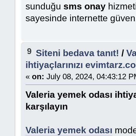
sunduğu
sms onay
hizmeti
sayesinde internette güvenl
9
Siteni bedava tanıt!
/
Va
ihtiyaçlarınızı evimtarz.co
«
on:
July 08, 2024, 04:43:12 P
Valeria yemek odası ihtiya
karşılayın
Valeria yemek odası
model