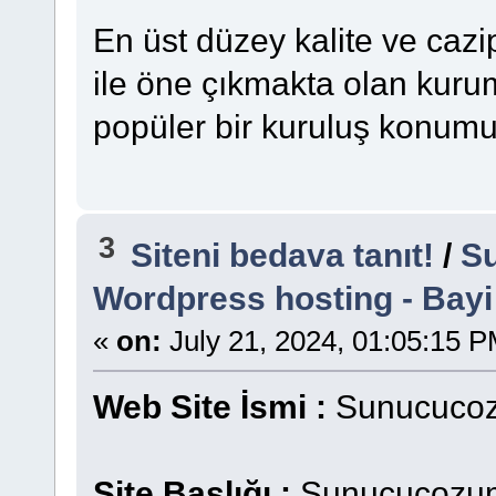
En üst düzey kalite ve cazip
ile öne çıkmakta olan kuru
popüler bir kuruluş konumu
3
Siteni bedava tanıt!
/
S
Wordpress hosting - Bayi
«
on:
July 21, 2024, 01:05:15 P
Web Site İsmi :
Sunucucoz
Site Başlığı :
Sunucucozuml