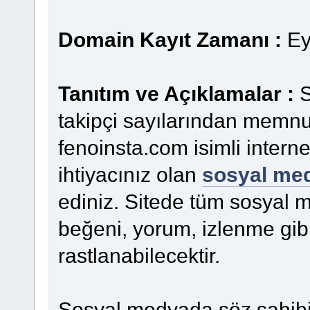
Domain Kayıt Zamanı :
Ey
Tanıtım ve Açıklamalar :
S
takipçi sayılarından memn
fenoinsta.com isimli intern
ihtiyacınız olan
sosyal med
ediniz. Sitede tüm sosyal me
beğeni, yorum, izlenme gibi
rastlanabilecektir.
Sosyal medyada söz sahibi