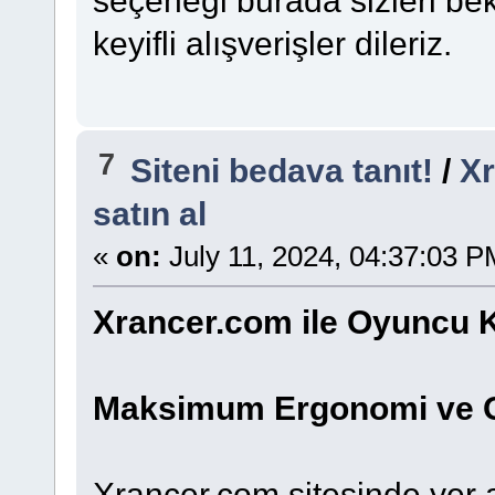
keyifli alışverişler dileriz.
7
Siteni bedava tanıt!
/
Xr
satın al
«
on:
July 11, 2024, 04:37:03 P
Xrancer.com ile Oyuncu K
Maksimum Ergonomi ve O
Xrancer.com sitesinde yer 