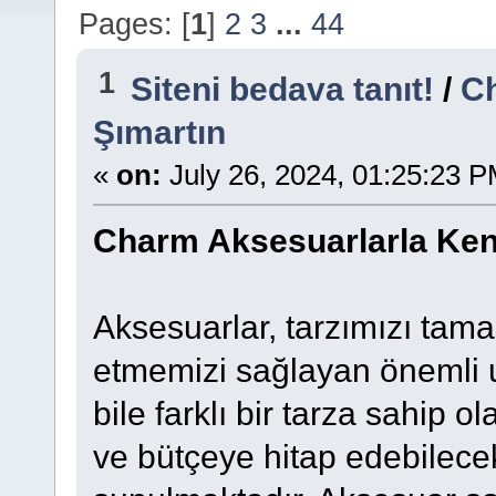
Pages: [
1
]
2
3
...
44
1
Siteni bedava tanıt!
/
Ch
Şımartın
«
on:
July 26, 2024, 01:25:23 P
Charm Aksesuarlarla Kend
Aksesuarlar, tarzımızı tam
etmemizi sağlayan önemli u
bile farklı bir tarza sahip o
ve bütçeye hitap edebilece