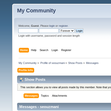
My Community
Welcome,
Guest
. Please
login
or
register
.
Login with username, password and session length
Home
Help
Search
Login
Register
My Community
»
Profile of seouzmani
»
Show Posts
»
Messages
Profile Info
Show Posts
This section allows you to view all posts made by this member. Note that y
Messages
Topics
Attachments
Messages - seouzmani